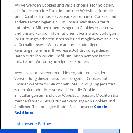
Wir verwenden Cookies und vergleichbare Technologien,
Steuern
die für die korrekte Funktion unserer Website erforderlich
sind. Darüber hinaus setzen wir Performance-Cookies und
andere Technologien ein, um unsere Website weiter zu
Bestellfreigabe
optimieren. Mit personenbezogenen Cookies erfassen wir
und unsere Partner Informationen über Sie und verfolgen
Ihr Nutzungsverhalten innerhalb und möglicherweise auch
außerhalb unserer Website anhand eindeutiger
Beziehungen
Kennungen wie Ihrer IP-Adresse. Auf Grundlage dieser
Daten erstellen wir ein Profil, um Ihnen personalisierte
Inhalte und Werbung anzeigen zu können.
Wenn Sie auf "Akzeptieren" klicken, stimmen Sie der
Verwendung dieser personenbezogenen Cookies auf
unserer Website zu. Sie können Ihre Einwilligung jederzeit
widerrufen oder Ihre Auswahl über die Cookie-
Einstellungen am Ende der Website anpassen. Möchten Sie
mehr erfahren? Details zur Verwendung von Cookies und
Impressum
|
Datenschutz
|
AGB
ähnlichen Technologien finden Sie in unserer
Cookie-
Richtlinie.
Cookies
|
Cookie-Einstellungen
Copyright © 2026 ITscope Guide
–
OnePress
Theme von
Liste unserer Partner
FameThemes