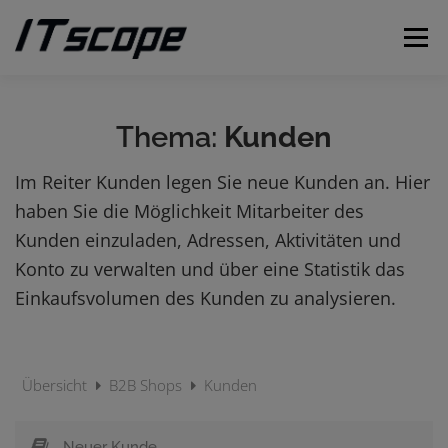
Zum
Inhalt
Menü
springen
MEINE ANFRAGEN
ANFRAGE EINREICHEN
Thema:
Kunden
Im Reiter Kunden legen Sie neue Kunden an. Hier
DEUTSCH
haben Sie die Möglichkeit Mitarbeiter des
Kunden einzuladen, Adressen, Aktivitäten und
Englisch
Konto zu verwalten und über eine Statistik das
Einkaufsvolumen des Kunden zu analysieren.
Übersicht
B2B Shops
Kunden
Neuer Kunde