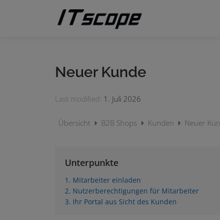
Zum
Inhalt
springen
Neuer Kunde
Last modified:
1. Juli 2026
Übersicht
B2B Shops
Kunden
Neuer Ku
Unterpunkte
1. Mitarbeiter einladen
2. Nutzerberechtigungen für Mitarbeiter
3. Ihr Portal aus Sicht des Kunden