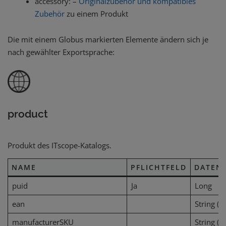
accessory: –
Originalzubehör und kompatibles
Zubehör
zu einem Produkt
Die mit einem
Globus markierten Elemente ändern sich je
nach gewählter Exportsprache:
product
Produkt des ITscope-Katalogs.
NAME
PFLICHTFELD
DATEN
puid
Ja
Long
ean
String (1
manufacturerSKU
String (4