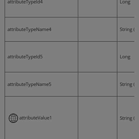
attributeTypeId4
Long
attributeTypeName4
String (2
attributeTypeId5
Long
attributeTypeName5
String (2
attributeValue1
String (1