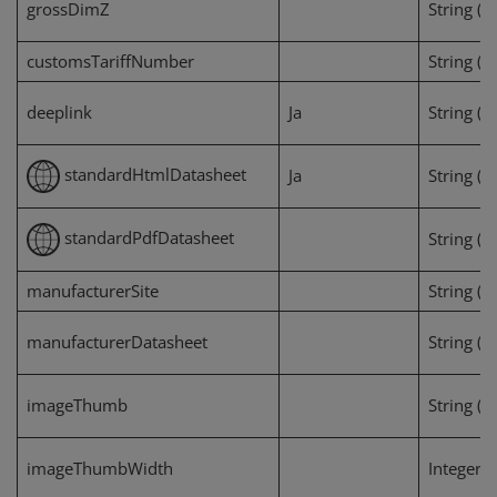
grossDimZ
String (1
customsTariffNumber
String (2
deeplink
Ja
String (2
standardHtmlDatasheet
Ja
String (2
standardPdfDatasheet
String (2
manufacturerSite
String (1
manufacturerDatasheet
String (1
imageThumb
String (1
imageThumbWidth
Integer