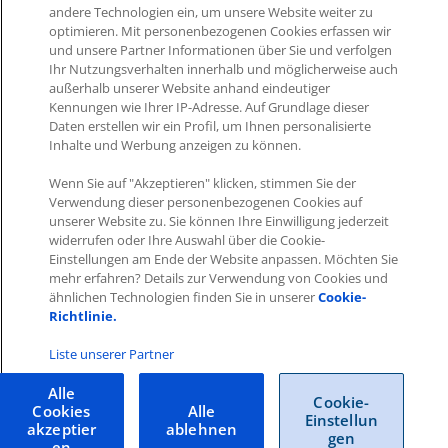
NAME
PFLICHTFELD
DATENTYP
BES
andere Technologien ein, um unsere Website weiter zu
optimieren. Mit personenbezogenen Cookies erfassen wir
Refer
und unsere Partner Informationen über Sie und verfolgen
Bezug
Ihr Nutzungsverhalten innerhalb und möglicherweise auch
z.B. 
außerhalb unserer Website anhand eindeutiger
referencedProductId
Long
das a
Kennungen wie Ihrer IP-Adresse. Auf Grundlage dieser
Origi
Daten erstellen wir ein Profil, um Ihnen personalisierte
Inhalte und Werbung anzeigen zu können.
gefüh
Inter
Wenn Sie auf "Akzeptieren" klicken, stimmen Sie der
Verwendung dieser personenbezogenen Cookies auf
typeId
Integer
für d
unserer Website zu. Sie können Ihre Einwilligung jederzeit
Bezu
widerrufen oder Ihre Auswahl über die Cookie-
Einstellungen am Ende der Website anpassen. Möchten Sie
Bezei
mehr erfahren? Details zur Verwendung von Cookies und
die
Ar
ähnlichen Technologien finden Sie in unserer
Cookie-
Bezu
Richtlinie.
type
String (255)
z.B. O
Zubeh
Liste unserer Partner
Kompa
Zubeh
Alle
Cookie-
Cookies
Alle
Einstellun
akzeptier
ablehnen
gen
en