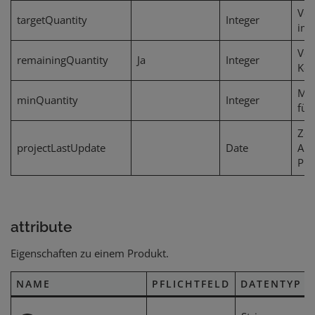
Ver
targetQuantity
Integer
im 
Ver
remainingQuantity
Ja
Integer
Kon
Min
minQuantity
Integer
für
Zei
projectLastUpdate
Date
Akt
Pro
attribute
Eigenschaften zu einem Produkt.
NAME
PFLICHTFELD
DATENTYP