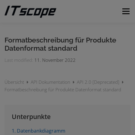
Zum
Inhalt
Menü
springen
MEINE ANFRAGEN
ANFRAGE EINREICHEN
Formatbeschreibung für Produkte
Datenformat standard
DEUTSCH
Last modified:
11. November 2022
Englisch
Übersicht
API Dokumentation
API 2.0 [Deprecated]
Formatbeschreibung für Produkte Datenformat standard
Unterpunkte
1. Datenbankdiagramm