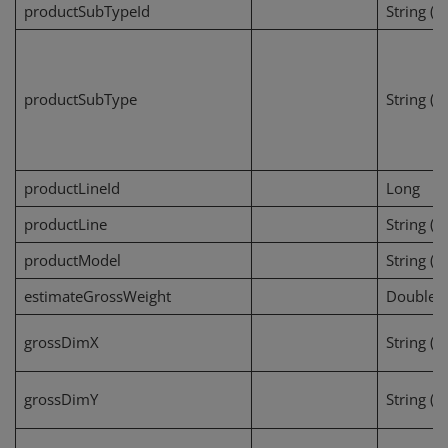
productSubTypeId
String (1
productSubType
String (1
productLineId
Long
productLine
String (1
productModel
String (1
estimateGrossWeight
Double
grossDimX
String (1
grossDimY
String (1