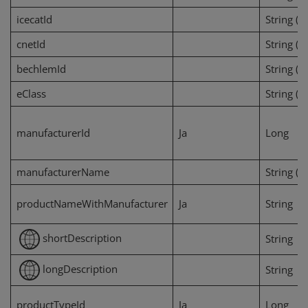
icecatId
String (2
cnetId
String (2
bechlemId
String (2
eClass
String (2
manufacturerId
Ja
Long
manufacturerName
String (2
productNameWithManufacturer
Ja
String
shortDescription
String
longDescription
String
productTypeId
Ja
Long