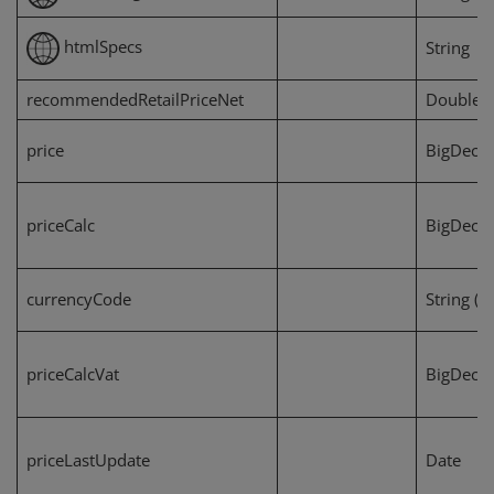
htmlSpecs
String
recommendedRetailPriceNet
Double
price
BigDecim
priceCalc
BigDecim
currencyCode
String (3)
priceCalcVat
BigDecim
priceLastUpdate
Date