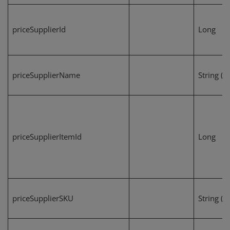
priceSupplierId
Long
priceSupplierName
String (2
priceSupplierItemId
Long
priceSupplierSKU
String (4