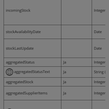
incomingStock
Integer
stockAvailabilityDate
Date
stockLastUpdate
Date
aggregatedStatus
Ja
Integer
aggregatedStatusText
Ja
String (2
aggregatedStock
Ja
Integer
aggregatedSupplierItems
Ja
Integer