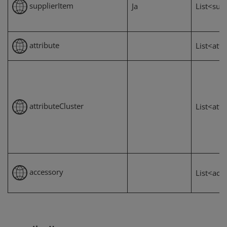
supplierItem
Ja
List<sup
attribute
List<attr
attributeCluster
List<attr
accessory
List<acc