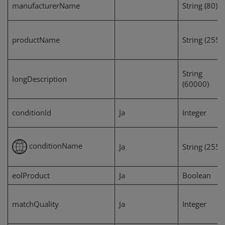
manufacturerName
String (80)
productName
String (255)
String
longDescription
(60000)
conditionId
Ja
Integer
conditionName
Ja
String (255)
eolProduct
Ja
Boolean
matchQuality
Ja
Integer