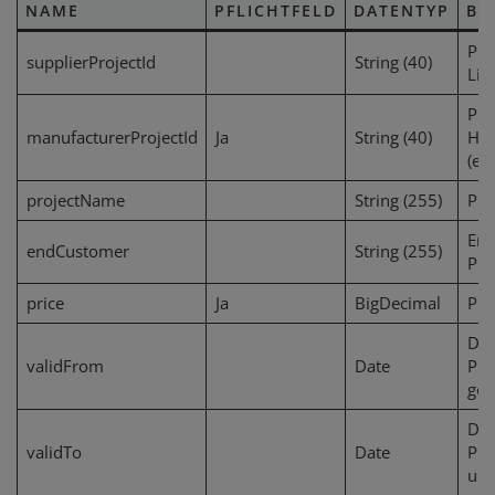
NAME
PFLICHTFELD
DATENTYP
BE
Pro
supplierProjectId
String (40)
Lie
Pro
manufacturerProjectId
Ja
String (40)
Her
(ei
projectName
String (255)
Pro
End
endCustomer
String (255)
Pro
price
Ja
BigDecimal
Pro
Dat
validFrom
Date
Pro
gel
Dat
validTo
Date
Pro
ung