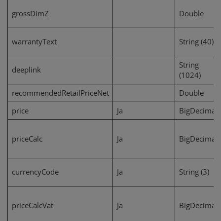
grossDimZ
Double
warrantyText
String (40)
String
deeplink
(1024)
recommendedRetailPriceNet
Double
price
Ja
BigDecimal
priceCalc
Ja
BigDecimal
currencyCode
Ja
String (3)
priceCalcVat
Ja
BigDecimal