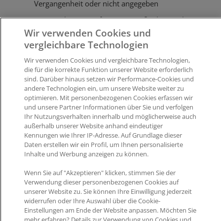
Vergangenheit oder nicht angegeben
Kennzeichnung „auf Lager“ / „Außenlager“ ohne
Wir verwenden Cookies und
Angabe einer Stückzahl
vergleichbare Technologien
Übermittlung negativer Bestände (Lagerbestand,
Wir verwenden Cookies und vergleichbare Technologien,
Zulaufmenge, Außenlagermenge). In diesem Fall
die für die korrekte Funktion unserer Website erforderlich
wird der Bestand auf 0 gesetzt.
sind. Darüber hinaus setzen wir Performance-Cookies und
andere Technologien ein, um unsere Website weiter zu
optimieren. Mit personenbezogenen Cookies erfassen wir
Was this article helpful?
und unsere Partner Informationen über Sie und verfolgen
Ihr Nutzungsverhalten innerhalb und möglicherweise auch
Like
2
Dislike
0
außerhalb unserer Website anhand eindeutiger
Kennungen wie Ihrer IP-Adresse. Auf Grundlage dieser
Daten erstellen wir ein Profil, um Ihnen personalisierte
Views:
4240
Inhalte und Werbung anzeigen zu können.
Wenn Sie auf "Akzeptieren" klicken, stimmen Sie der
Verwendung dieser personenbezogenen Cookies auf
unserer Website zu. Sie können Ihre Einwilligung jederzeit
widerrufen oder Ihre Auswahl über die Cookie-
Einstellungen am Ende der Website anpassen. Möchten Sie
Impressum
|
Datenschutz
|
AGB
mehr erfahren? Details zur Verwendung von Cookies und