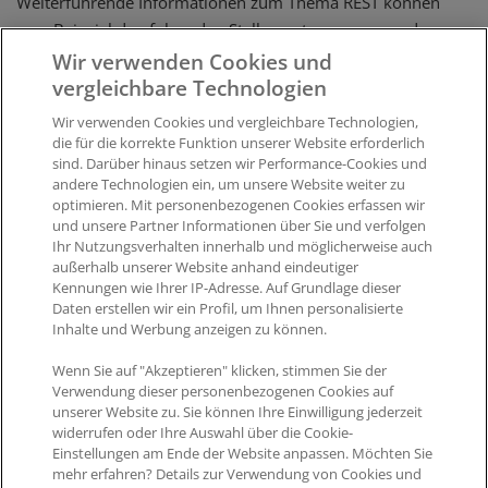
Weiterführende Informationen zum Thema REST können
zum Beispiel den folgenden Stellen entnommen werden:
Wir verwenden Cookies und
http://de.wikipedia.org/wiki/Representational_State_
vergleichbare Technologien
Transfer
Wir verwenden Cookies und vergleichbare Technologien,
http://en.wikipedia.org/wiki/Representational_state_
die für die korrekte Funktion unserer Website erforderlich
transfer#RESTful_web_APIs
sind. Darüber hinaus setzen wir Performance-Cookies und
andere Technologien ein, um unsere Website weiter zu
optimieren. Mit personenbezogenen Cookies erfassen wir
und unsere Partner Informationen über Sie und verfolgen
Was this article helpful?
Ihr Nutzungsverhalten innerhalb und möglicherweise auch
außerhalb unserer Website anhand eindeutiger
Like
5
Dislike
0
Kennungen wie Ihrer IP-Adresse. Auf Grundlage dieser
Daten erstellen wir ein Profil, um Ihnen personalisierte
Views:
1642
Inhalte und Werbung anzeigen zu können.
Wenn Sie auf "Akzeptieren" klicken, stimmen Sie der
Verwendung dieser personenbezogenen Cookies auf
unserer Website zu. Sie können Ihre Einwilligung jederzeit
widerrufen oder Ihre Auswahl über die Cookie-
Einstellungen am Ende der Website anpassen. Möchten Sie
mehr erfahren? Details zur Verwendung von Cookies und
Impressum
|
Datenschutz
|
AGB