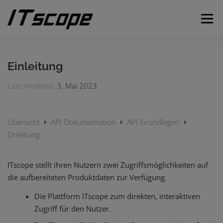
Zum
Inhalt
Menü
springen
MEINE ANFRAGEN
ANFRAGE EINREICHEN
Einleitung
Last modified:
3. Mai 2023
DEUTSCH
Übersicht
API Dokumentation
API Grundlagen
Englisch
Einleitung
ITscope stellt ihren Nutzern zwei Zugriffsmöglichkeiten auf
die aufbereiteten Produktdaten zur Verfügung.
Die Plattform ITscope zum direkten, interaktiven
Zugriff für den Nutzer.