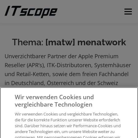
Zum
Inhalt
Menü
springen
MEINE ANFRAGEN
ANFRAGE EINREICHEN
Thema:
[matw] menatwork
Unverzichtbarer Partner der Apple Premium
DEUTSCH
Reseller (APR‘s), ITK-Distributoren, Systemhäuser
und Retail-Ketten, sowie dem freien Fachhandel
Englisch
in Deutschland, Österreich und der Schweiz
Wir verwenden Cookies und
vergleichbare Technologien
Übersicht
Lieferantenkonten
[matw] menatwork
Wir verwenden Cookies und vergleichbare Technologien,
die für die korrekte Funktion unserer Website erforderlich
sind. Darüber hinaus setzen wir Performance-Cookies und
[matw] menatwork
andere Technologien ein, um unsere Website weiter zu
optimieren. Mit personenbezogenen Cookies erfassen wir