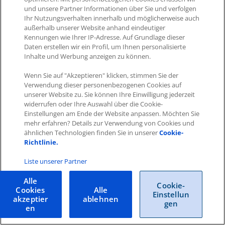
und unsere Partner Informationen über Sie und verfolgen
Ihr Nutzungsverhalten innerhalb und möglicherweise auch
außerhalb unserer Website anhand eindeutiger
Kennungen wie Ihrer IP-Adresse. Auf Grundlage dieser
Daten erstellen wir ein Profil, um Ihnen personalisierte
Inhalte und Werbung anzeigen zu können.
Wenn Sie auf "Akzeptieren" klicken, stimmen Sie der
Impressum
|
Datenschutz
|
AGB
Verwendung dieser personenbezogenen Cookies auf
unserer Website zu. Sie können Ihre Einwilligung jederzeit
widerrufen oder Ihre Auswahl über die Cookie-
Cookies
|
Cookie-Einstellungen
Einstellungen am Ende der Website anpassen. Möchten Sie
Copyright © 2026 ITscope Guide
–
OnePress
Theme von
mehr erfahren? Details zur Verwendung von Cookies und
FameThemes
ITscope Webseite
|
ITscope Blog
ähnlichen Technologien finden Sie in unserer
Cookie-
Richtlinie.
ITscope Status
Liste unserer Partner
Alle
Cookie-
Cookies
Alle
Einstellun
akzeptier
ablehnen
gen
en