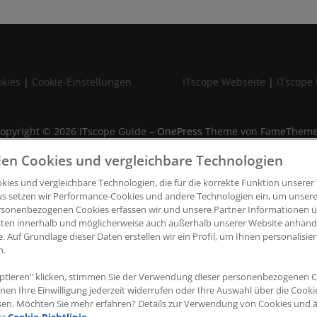
kies
|
Cookie-Einstellungen
ITscope Webseite
|
ITscope 
opyright © 2026 ITscope Guide
–
OnePress
Theme von FameThem
en Cookies und vergleichbare Technologien
ies und vergleichbare Technologien, die für die korrekte Funktion unserer 
us setzen wir Performance-Cookies und andere Technologien ein, um unsere
rsonenbezogenen Cookies erfassen wir und unsere Partner Informationen ü
lten innerhalb und möglicherweise auch außerhalb unserer Website anhan
e. Auf Grundlage dieser Daten erstellen wir ein Profil, um Ihnen personalisi
n.
ptieren" klicken, stimmen Sie der Verwendung dieser personenbezogenen C
nnen Ihre Einwilligung jederzeit widerrufen oder Ihre Auswahl über die Cook
sen. Möchten Sie mehr erfahren? Details zur Verwendung von Cookies und 