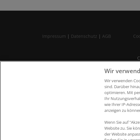
Impressum
|
Datenschutz
|
AGB
Coo
C
Wir verwend
Wir verwenden Cook
sind. Darüber hina
optimieren. Mit pe
Ihr Nutzungsverha
wie Ihrer IP-Adress
anzeigen zu könne
Wenn Sie auf "Akze
Website zu. Sie kö
der Website anpas