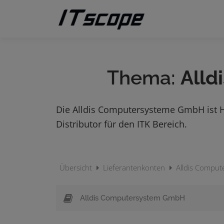
Zum
Inhalt
springen
Thema:
Alld
Die Alldis Computersysteme GmbH ist He
Distributor für den ITK Bereich.
Übersicht
Lieferantenkonten
Alldis Comput
Alldis Computersystem GmbH