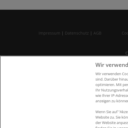
Impressum
|
Datenschutz
|
AGB
Coo
C
Wir verwend
Wir verwenden Cook
sind. Darüber hina
optimieren. Mit pe
Ihr Nutzungsverha
wie Ihrer IP-Adress
anzeigen zu könne
Wenn Sie auf "Akze
Website zu. Sie kö
der Website anpas