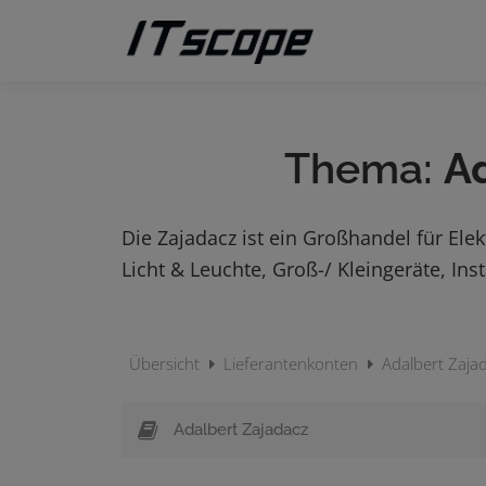
Zum
Inhalt
springen
Thema:
A
Die Zajadacz ist ein Großhandel für Elek
Licht & Leuchte, Groß-/ Kleingeräte, In
Übersicht
Lieferantenkonten
Adalbert Zaja
Adalbert Zajadacz