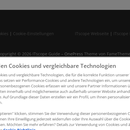
kies
|
Cookie-Einstellungen
ITscope Webseite
|
ITscope 
opyright © 2026 ITscope Guide
–
OnePress
Theme von FameThem
en Cookies und vergleichbare Technologien
ies und vergleichbare Technologien, die für die korrekte Funktion unserer 
us setzen wir Performance-Cookies und andere Technologien ein, um unsere
rsonenbezogenen Cookies erfassen wir und unsere Partner Informationen ü
lten innerhalb und möglicherweise auch außerhalb unserer Website anhan
e. Auf Grundlage dieser Daten erstellen wir ein Profil, um Ihnen personalisi
n.
ptieren" klicken, stimmen Sie der Verwendung dieser personenbezogenen C
nnen Ihre Einwilligung jederzeit widerrufen oder Ihre Auswahl über die Cook
sen. Möchten Sie mehr erfahren? Details zur Verwendung von Cookies und 