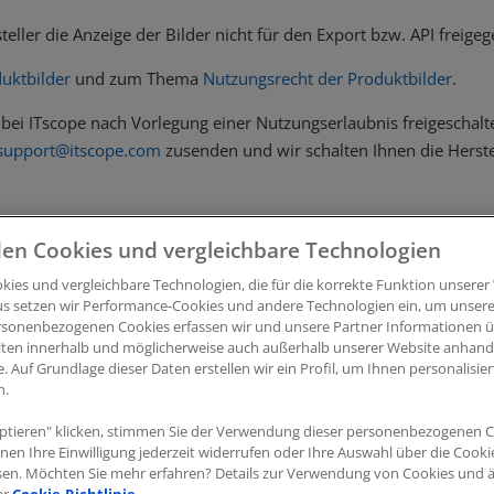
eller die Anzeige der Bilder nicht für den Export bzw. API freigeg
uktbilder
und zum Thema
Nutzungsrecht der Produktbilder
.
 bei ITscope nach Vorlegung einer Nutzungserlaubnis freigeschalt
support@itscope.com
zusenden und wir schalten Ihnen die Herstell
en Cookies und vergleichbare Technologien
ies und vergleichbare Technologien, die für die korrekte Funktion unserer 
us setzen wir Performance-Cookies und andere Technologien ein, um unsere
rsonenbezogenen Cookies erfassen wir und unsere Partner Informationen ü
lten innerhalb und möglicherweise auch außerhalb unserer Website anhan
e. Auf Grundlage dieser Daten erstellen wir ein Profil, um Ihnen personalisi
n.
ptieren" klicken, stimmen Sie der Verwendung dieser personenbezogenen C
kies
|
Cookie-Einstellungen
ITscope Webseite
|
ITscope 
nnen Ihre Einwilligung jederzeit widerrufen oder Ihre Auswahl über die Cook
sen. Möchten Sie mehr erfahren? Details zur Verwendung von Cookies und 