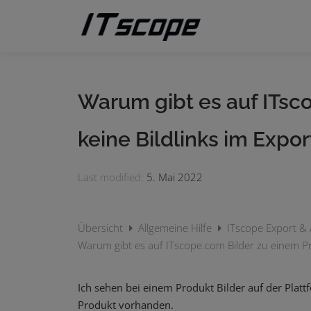
Zum
Inhalt
springen
Warum gibt es auf ITsco
keine Bildlinks im Expo
Last modified:
5. Mai 2022
Übersicht
Allgemeine Hilfe
ITscope Export &
Warum gibt es auf ITscope.com Bilder zu einem Pr
Ich sehen bei einem Produkt Bilder auf der Platt
Produkt vorhanden.