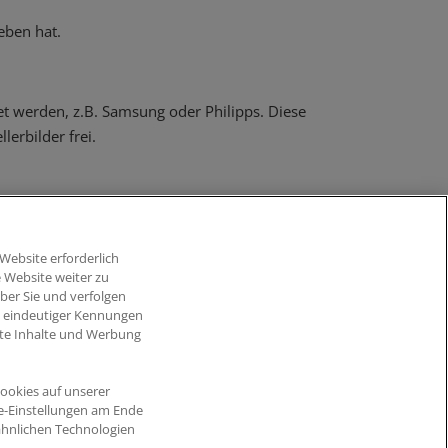
eben hat.
et werden, z.B. Samsung oder Philipps. Diese
erbilder frei.
Website erforderlich
 Website weiter zu
ber Sie und verfolgen
d eindeutiger Kennungen
erte Inhalte und Werbung
ookies auf unserer
Blog
ITscope Status
ie-Einstellungen am Ende
ähnlichen Technologien