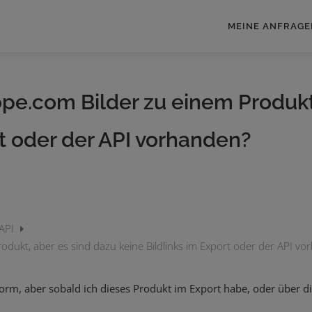
MEINE ANFRAGE
pe.com Bilder zu einem Produkt
rt oder der API vorhanden?
 API
odukt, aber es sind dazu keine Bildlinks im Export oder der API v
form, aber sobald ich dieses Produkt im Export habe, oder über di