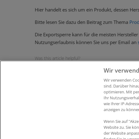
Hier handelt es sich um ein Produkt, dessen Herst
Bitte lesen Sie dazu den Beitrag zum Thema
Prod
Die Exportsperre kann für die meisten Hersteller
Nutzungserlaubnis können Sie uns per Email an
Was this article helpful?
Like
1
Dislike
0
Wir verwend
Views:
525
Wir verwenden Cook
sind. Darüber hina
optimieren. Mit pe
Ihr Nutzungsverha
wie Ihrer IP-Adress
anzeigen zu könne
Wenn Sie auf "Akze
Impressum
|
Datenschutz
|
AGB
Coo
Website zu. Sie kö
der Website anpas