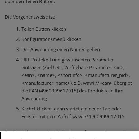
über den Teilen Button.
Die Vorgehensweise ist:
Teilen Button klicken
Konfigurationsmenü klicken
Der Anwendung einen Namen geben
URL Protokoll und gewünschten Parameter
eintragen (Ziel URL, Verfügbare Parameter: <id>,
<ean>, <name>, <shortinfo>, <manufacturer_pid>,
<manufacturer_name>). z.B. wawi://<ean> übergibt
die EAN (4960999617015) des Produkts an Ihre
Anwendung
Kachel klicken, dann startet ein neuer Tab oder
Fenster mit dem Aufruf wawi://4960999617015
Das Betriebsystem startet die Anwendung wawi.exe und