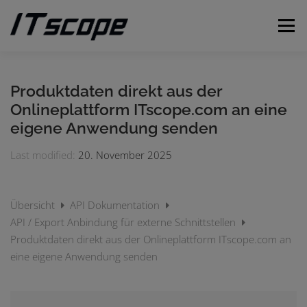
Zum
Inhalt
Menü
springen
MEINE ANFRAGEN
ANFRAGE EINREICHEN
Produktdaten direkt aus der
Onlineplattform ITscope.com an eine
eigene Anwendung senden
DEUTSCH
Last modified:
20. November 2025
Englisch
Übersicht
API Dokumentation
API / Export Anbindung für externe Schnittstellen
Produktdaten direkt aus der Onlineplattform ITscope.com an
eine eigene Anwendung senden