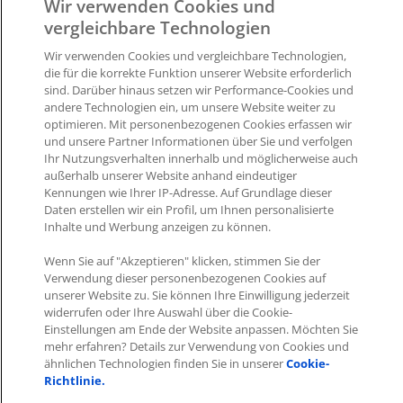
übergibt der Anwendung als Argument den Wert
Wir verwenden Cookies und
vergleichbare Technologien
4960999617015. Diesen können Sie dann in Ihrer
Anwendung weiterverarbeiten, z.B. einen
ITscope Produkt
Wir verwenden Cookies und vergleichbare Technologien,
API
Abruf starten um Daten für eine Artikelanlage in Ihrer
die für die korrekte Funktion unserer Website erforderlich
sind. Darüber hinaus setzen wir Performance-Cookies und
Anwendung zu erhalten.
andere Technologien ein, um unsere Website weiter zu
optimieren. Mit personenbezogenen Cookies erfassen wir
Was this article helpful?
und unsere Partner Informationen über Sie und verfolgen
Ihr Nutzungsverhalten innerhalb und möglicherweise auch
Like
0
Dislike
0
außerhalb unserer Website anhand eindeutiger
Kennungen wie Ihrer IP-Adresse. Auf Grundlage dieser
Daten erstellen wir ein Profil, um Ihnen personalisierte
Views:
1318
Inhalte und Werbung anzeigen zu können.
Wenn Sie auf "Akzeptieren" klicken, stimmen Sie der
Verwendung dieser personenbezogenen Cookies auf
unserer Website zu. Sie können Ihre Einwilligung jederzeit
widerrufen oder Ihre Auswahl über die Cookie-
Einstellungen am Ende der Website anpassen. Möchten Sie
Impressum
|
Datenschutz
|
AGB
mehr erfahren? Details zur Verwendung von Cookies und
ähnlichen Technologien finden Sie in unserer
Cookie-
Richtlinie.
Cookies
|
Cookie-Einstellungen