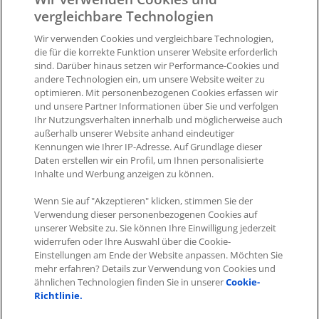
Portal mit oder ohne Umsatzsteuer anzeigen zu lassen.
vergleichbare Technologien
Zusätzlich besteht die Möglichkeit, je nachdem in welchem
Land Ihr Kunde aktiv ist, die Umsatzsteuer eines beliebigen
Wir verwenden Cookies und vergleichbare Technologien,
die für die korrekte Funktion unserer Website erforderlich
anderen Landes zu hinterlegen. Dabei wird die in diesem
sind. Darüber hinaus setzen wir Performance-Cookies und
Land geltende Umsatzsteuer ausgewiesen.
andere Technologien ein, um unsere Website weiter zu
optimieren. Mit personenbezogenen Cookies erfassen wir
und unsere Partner Informationen über Sie und verfolgen
Was this article helpful?
Ihr Nutzungsverhalten innerhalb und möglicherweise auch
außerhalb unserer Website anhand eindeutiger
Like
0
Dislike
0
Kennungen wie Ihrer IP-Adresse. Auf Grundlage dieser
Daten erstellen wir ein Profil, um Ihnen personalisierte
Views:
812
Inhalte und Werbung anzeigen zu können.
Wenn Sie auf "Akzeptieren" klicken, stimmen Sie der
Verwendung dieser personenbezogenen Cookies auf
unserer Website zu. Sie können Ihre Einwilligung jederzeit
widerrufen oder Ihre Auswahl über die Cookie-
Einstellungen am Ende der Website anpassen. Möchten Sie
mehr erfahren? Details zur Verwendung von Cookies und
Impressum
|
Datenschutz
|
AGB
ähnlichen Technologien finden Sie in unserer
Cookie-
Richtlinie.
Cookies
|
Cookie-Einstellungen