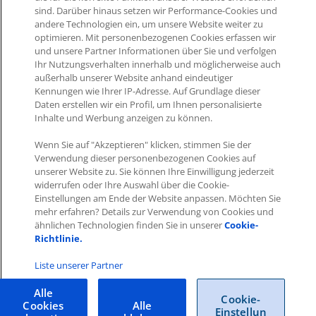
sind. Darüber hinaus setzen wir Performance-Cookies und
andere Technologien ein, um unsere Website weiter zu
optimieren. Mit personenbezogenen Cookies erfassen wir
Was this article helpful?
und unsere Partner Informationen über Sie und verfolgen
Ihr Nutzungsverhalten innerhalb und möglicherweise auch
Like
0
Dislike
0
außerhalb unserer Website anhand eindeutiger
Kennungen wie Ihrer IP-Adresse. Auf Grundlage dieser
Daten erstellen wir ein Profil, um Ihnen personalisierte
Views:
463
Inhalte und Werbung anzeigen zu können.
Wenn Sie auf "Akzeptieren" klicken, stimmen Sie der
Verwendung dieser personenbezogenen Cookies auf
unserer Website zu. Sie können Ihre Einwilligung jederzeit
widerrufen oder Ihre Auswahl über die Cookie-
Einstellungen am Ende der Website anpassen. Möchten Sie
Impressum
|
Datenschutz
|
AGB
mehr erfahren? Details zur Verwendung von Cookies und
ähnlichen Technologien finden Sie in unserer
Cookie-
Richtlinie.
Cookies
|
Cookie-Einstellungen
Copyright © 2026 ITscope Guide
–
OnePress
Theme von
Liste unserer Partner
FameThemes
ITscope Webseite
|
ITscope Blog
Alle
Cookie-
Cookies
Alle
Einstellun