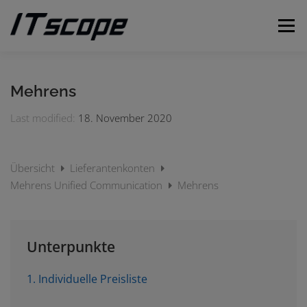
Zum
Inhalt
Menü
springen
MEINE ANFRAGEN
ANFRAGE EINREICHEN
Mehrens
Last modified:
18. November 2020
DEUTSCH
Übersicht
Lieferantenkonten
Englisch
Mehrens Unified Communication
Mehrens
Unterpunkte
1. Individuelle Preisliste