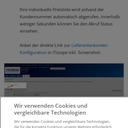
Ihre individuelle Preisliste wird anhand der
Kundennummer automatisch abgerufen. Innerhalb
weniger Sekunden können Sie den Abruf Status
einsehen.
Anbei der direkte Link zur
Lieferantenkonten
Konfiguration
in ITscope inkl. Screenshot:
Wir verwenden Cookies und
vergleichbare Technologien
Wir verwenden Cookies und vergleichbare Technologien,
die für die korrekte Funktion unserer Website erforderlich