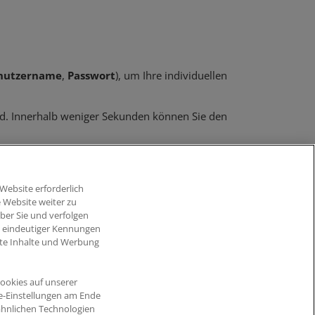
nutzername
,
Passwort
), um Ihre individuellen
wird. Innerhalb weniger Sekunden können Sie den
Website erforderlich
 Website weiter zu
ber Sie und verfolgen
d eindeutiger Kennungen
erte Inhalte und Werbung
ookies auf unserer
ie-Einstellungen am Ende
ähnlichen Technologien