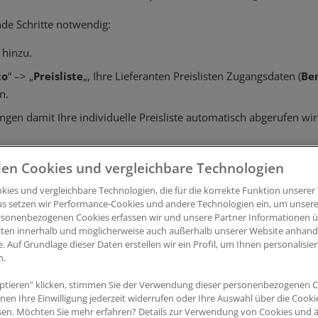
nde Schritte notwendig:
hinzu.
to
“ –> „
Preisliste
„, Ihre Lieferanten Preislisten Zugangsdaten (
Be
n.
lungen damit Ihre individuelle Preisliste automatisch abgerufen 
en Cookies und vergleichbare Technologien
ies und vergleichbare Technologien, die für die korrekte Funktion unserer 
us setzen wir Performance-Cookies und andere Technologien ein, um unsere
rsonenbezogenen Cookies erfassen wir und unsere Partner Informationen ü
lten innerhalb und möglicherweise auch außerhalb unserer Website anhan
e. Auf Grundlage dieser Daten erstellen wir ein Profil, um Ihnen personalisi
n.
ptieren" klicken, stimmen Sie der Verwendung dieser personenbezogenen C
nnen Ihre Einwilligung jederzeit widerrufen oder Ihre Auswahl über die Cook
sen. Möchten Sie mehr erfahren? Details zur Verwendung von Cookies und 