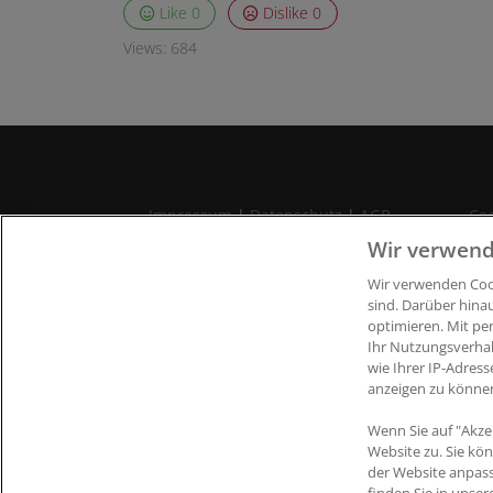
Like
0
Dislike
0
Views:
684
Impressum
|
Datenschutz
|
AGB
Coo
Wir verwend
Wir verwenden Cook
C
sind. Darüber hina
optimieren. Mit pe
Ihr Nutzungsverha
wie Ihrer IP-Adress
anzeigen zu könne
Wenn Sie auf "Akze
Website zu. Sie kö
der Website anpas