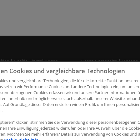
kies
|
Cookie-Einstellungen
ITscope Webseite
|
ITscope 
en Cookies und vergleichbare Technologien
ies und vergleichbare Technologien, die für die korrekte Funktion unserer 
opyright © 2026 ITscope Guide
–
OnePress
Theme von FameThem
us setzen wir Performance-Cookies und andere Technologien ein, um unsere
rsonenbezogenen Cookies erfassen wir und unsere Partner Informationen ü
lten innerhalb und möglicherweise auch außerhalb unserer Website anhan
e. Auf Grundlage dieser Daten erstellen wir ein Profil, um Ihnen personalisi
n.
ptieren" klicken, stimmen Sie der Verwendung dieser personenbezogenen C
nnen Ihre Einwilligung jederzeit widerrufen oder Ihre Auswahl über die Cook
sen. Möchten Sie mehr erfahren? Details zur Verwendung von Cookies und 