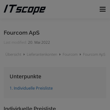
Zum
Inhalt
Menü
springen
MEINE ANFRAGEN
ANFRAGE EINREICHEN
Fourcom ApS
Last modified:
20. Mai 2022
DEUTSCH
Übersicht
Lieferantenkonten
Fourcom
Fourcom ApS
Englisch
Unterpunkte
1. Individuelle Preisliste
Individuelle Preisliste