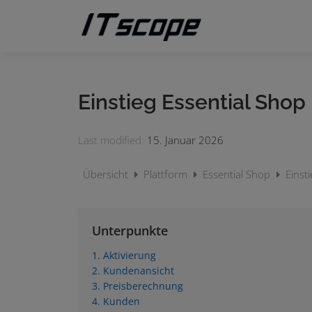
Zum
Inhalt
springen
Einstieg Essential Shop
Last modified:
15. Januar 2026
Übersicht
Plattform
Essential Shop
Einst
Unterpunkte
1. Aktivierung
2. Kundenansicht
3. Preisberechnung
4. Kunden