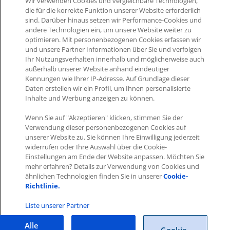
Wir verwenden Cookies und vergleichbare Technologien,
die für die korrekte Funktion unserer Website erforderlich
sind. Darüber hinaus setzen wir Performance-Cookies und
andere Technologien ein, um unsere Website weiter zu
optimieren. Mit personenbezogenen Cookies erfassen wir
Was this article helpful?
und unsere Partner Informationen über Sie und verfolgen
Ihr Nutzungsverhalten innerhalb und möglicherweise auch
außerhalb unserer Website anhand eindeutiger
Like
1
Dislike
0
Kennungen wie Ihrer IP-Adresse. Auf Grundlage dieser
Daten erstellen wir ein Profil, um Ihnen personalisierte
Views:
652
Inhalte und Werbung anzeigen zu können.
Wenn Sie auf "Akzeptieren" klicken, stimmen Sie der
Verwendung dieser personenbezogenen Cookies auf
unserer Website zu. Sie können Ihre Einwilligung jederzeit
widerrufen oder Ihre Auswahl über die Cookie-
Einstellungen am Ende der Website anpassen. Möchten Sie
Impressum
|
Datenschutz
|
AGB
mehr erfahren? Details zur Verwendung von Cookies und
ähnlichen Technologien finden Sie in unserer
Cookie-
Richtlinie.
Cookies
|
Cookie-Einstellungen
Copyright © 2026 ITscope Guide
–
OnePress
Theme von
Liste unserer Partner
FameThemes
ITscope Webseite
|
ITscope Blog
Alle