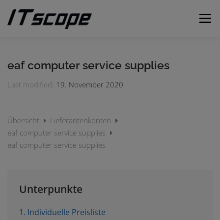
Zum
Inhalt
Menü
springen
MEINE ANFRAGEN
ANFRAGE EINREICHEN
eaf computer service supplies
Last modified:
19. November 2020
DEUTSCH
Übersicht
Lieferantenkonten
Englisch
eaf computer service supplies
eaf computer service supplies
Unterpunkte
1. Individuelle Preisliste