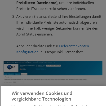
Preislisten-Dateiname
), um Ihre individuellen
Preise in ITscope korrekt sehen zu können.
Aktivieren Sie anschließend Ihre Einstellungen damit
Ihre individuelle Preisliste automatisch abgerufen
wird. Innerhalb weniger Sekunden können Sie den
Abruf Status einsehen.
Anbei der direkte Link zur
Lieferantenkonten
Konfiguration
in ITscope inkl. Screenshot:
Wir verwenden Cookies und
vergleichbare Technologien