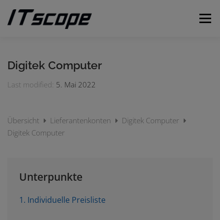
Zum
Inhalt
Menü
springen
MEINE ANFRAGEN
ANFRAGE EINREICHEN
Digitek Computer
Last modified:
5. Mai 2022
DEUTSCH
Übersicht
Lieferantenkonten
Digitek Computer
Englisch
Digitek Computer
Unterpunkte
1. Individuelle Preisliste