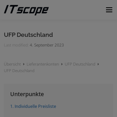
Zum
Inhalt
Menü
springen
MEINE ANFRAGEN
ANFRAGE EINREICHEN
UFP Deutschland
Last modified:
4. September 2023
DEUTSCH
Übersicht
Lieferantenkonten
UFP Deutschland
Englisch
UFP Deutschland
Unterpunkte
1. Individuelle Preisliste