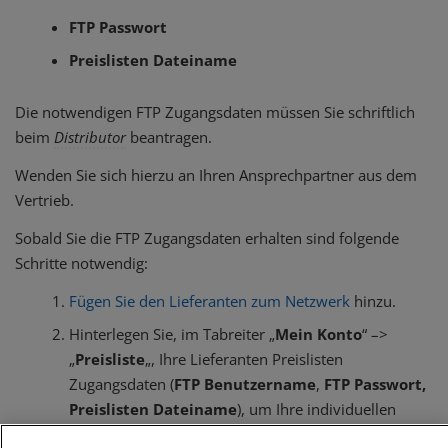
FTP Passwort
Preislisten Dateiname
Die notwendigen FTP Zugangsdaten müssen Sie schriftlich
beim
Distributor
beantragen.
Wenden Sie sich hierzu an Ihren Ansprechpartner aus dem
Vertrieb.
Sobald Sie die FTP Zugangsdaten erhalten sind folgende
Schritte notwendig:
Fügen Sie den Lieferanten zum Netzwerk
hinzu.
Hinterlegen Sie, im Tabreiter „
Mein Konto
“ –>
„
Preisliste
„, Ihre Lieferanten Preislisten
Zugangsdaten (
FTP Benutzername
,
FTP Passwort,
Preislisten Dateiname
), um Ihre individuellen
Preise in ITscope korrekt sehen zu können.