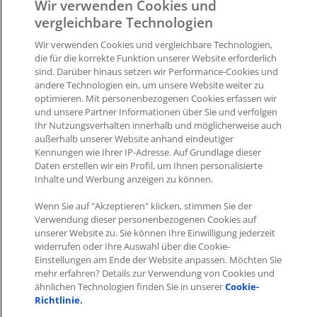
Wir verwenden Cookies und
Aktivieren Sie anschließend Ihre Einstellungen damit
vergleichbare Technologien
Ihre individuelle Preisliste automatisch abgerufen
Wir verwenden Cookies und vergleichbare Technologien,
wird. Innerhalb weniger Sekunden können Sie den
die für die korrekte Funktion unserer Website erforderlich
Abruf Status einsehen.
sind. Darüber hinaus setzen wir Performance-Cookies und
andere Technologien ein, um unsere Website weiter zu
optimieren. Mit personenbezogenen Cookies erfassen wir
Was this article helpful?
und unsere Partner Informationen über Sie und verfolgen
Ihr Nutzungsverhalten innerhalb und möglicherweise auch
außerhalb unserer Website anhand eindeutiger
Like
0
Dislike
0
Kennungen wie Ihrer IP-Adresse. Auf Grundlage dieser
Daten erstellen wir ein Profil, um Ihnen personalisierte
Views:
578
Inhalte und Werbung anzeigen zu können.
Wenn Sie auf "Akzeptieren" klicken, stimmen Sie der
Verwendung dieser personenbezogenen Cookies auf
unserer Website zu. Sie können Ihre Einwilligung jederzeit
widerrufen oder Ihre Auswahl über die Cookie-
Einstellungen am Ende der Website anpassen. Möchten Sie
Impressum
|
Datenschutz
|
AGB
mehr erfahren? Details zur Verwendung von Cookies und
ähnlichen Technologien finden Sie in unserer
Cookie-
Richtlinie.
Cookies
|
Cookie-Einstellungen